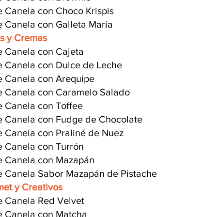
e Canela con Choco Krispis
e Canela con Galleta María
s y Cremas
e Canela con Cajeta
e Canela con Dulce de Leche
e Canela con Arequipe
e Canela con Caramelo Salado
e Canela con Toffee
e Canela con Fudge de Chocolate
e Canela con Praliné de Nuez
e Canela con Turrón
e Canela con Mazapán
e Canela Sabor Mazapán de Pistache
et y Creativos
e Canela Red Velvet
e Canela con Matcha